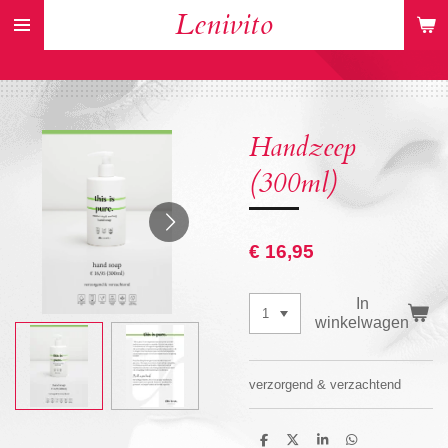
Lenivito
Ga
direct
naar
de
hoofdinhoud
Handzeep
(300ml)
€ 16,95
In
winkelwagen
verzorgend & verzachtend
D
D
S
D