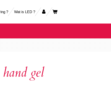
ring ?
Wat is LED ?
 hand gel