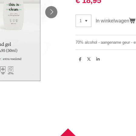
€ 18,95
In winkelwagen
70% alcohol - aangename geur - e
D
D
S
e
e
h
l
e
a
e
l
r
n
e